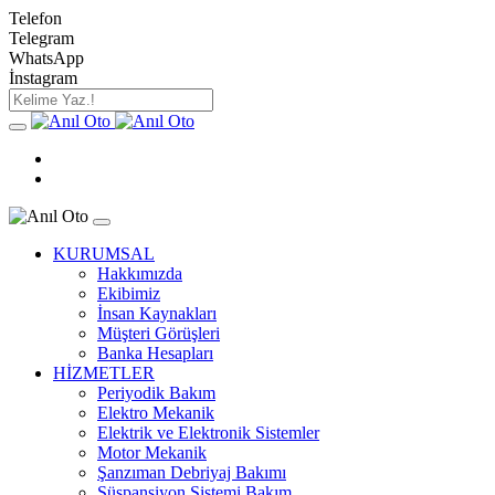
Telefon
Telegram
WhatsApp
İnstagram
KURUMSAL
Hakkımızda
Ekibimiz
İnsan Kaynakları
Müşteri Görüşleri
Banka Hesapları
HİZMETLER
Periyodik Bakım
Elektro Mekanik
Elektrik ve Elektronik Sistemler
Motor Mekanik
Şanzıman Debriyaj Bakımı
Süspansiyon Sistemi Bakım