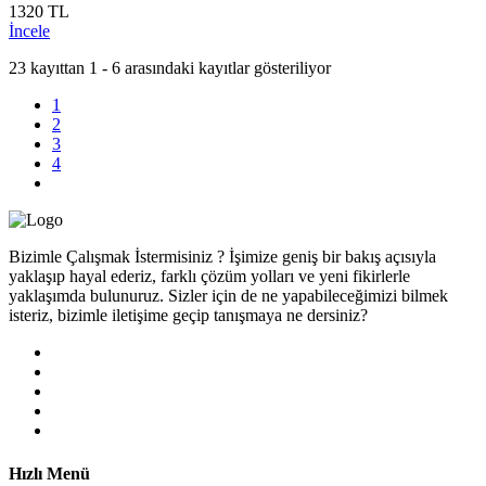
1320 TL
İncele
23 kayıttan 1 - 6 arasındaki kayıtlar gösteriliyor
1
2
3
4
Bizimle Çalışmak İstermisiniz ? İşimize geniş bir bakış açısıyla
yaklaşıp hayal ederiz, farklı çözüm yolları ve yeni fikirlerle
yaklaşımda bulunuruz. Sizler için de ne yapabileceğimizi bilmek
isteriz, bizimle iletişime geçip tanışmaya ne dersiniz?
Hızlı Menü