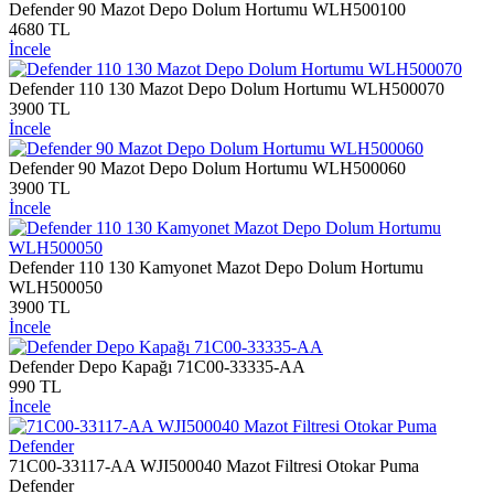
Defender 90 Mazot Depo Dolum Hortumu WLH500100
4680 TL
İncele
Defender 110 130 Mazot Depo Dolum Hortumu WLH500070
3900 TL
İncele
Defender 90 Mazot Depo Dolum Hortumu WLH500060
3900 TL
İncele
Defender 110 130 Kamyonet Mazot Depo Dolum Hortumu
WLH500050
3900 TL
İncele
Defender Depo Kapağı 71C00-33335-AA
990 TL
İncele
71C00-33117-AA WJI500040 Mazot Filtresi Otokar Puma
Defender