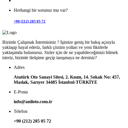
Herhangi bir sorunuz mu var?
+90 (212) 285 05 72
Bizimle Çalışmak İstermisiniz ? İşimize geniş bir bakış açısıyla
yaklaşıp hayal ederiz, farklı çözüm yolları ve yeni fikirlerle
yaklaşımda bulunuruz. Sizler için de ne yapabileceğimizi bilmek
isteriz, bizimle iletişime geçip tanışmaya ne dersiniz?
Adres
Atatürk Oto Sanayi Sitesi, 2. Kısım, 14. Sokak No: 457,
Maslak, Sarıyer 34485 İstanbul-TÜRKİYE
E-Posta
info@aniloto.com.tr
Telefon
+90 (212) 285 05 72